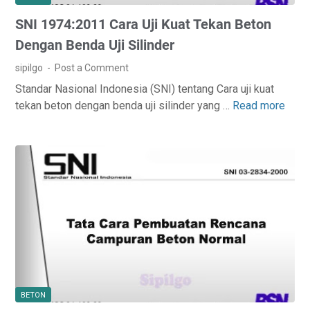
S
SNI 1974:2011 Cara Uji Kuat Tekan Beton
e
m
Dengan Benda Uji Silinder
e
sipilgo
Post a Comment
n
Standar Nasional Indonesia (SNI) tentang Cara uji kuat
P
tekan beton dengan benda uji silinder yang …
Read more
S
o
N
r
I
t
1
l
9
a
7
n
4
d
:
2
0
1
1
BETON
C