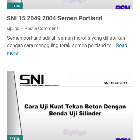
BETON
SNI 15 2049 2004 Semen Portland
sipilgo
Post a Comment
Semen portland adalah semen hidrolis yang dihasilkan
dengan cara menggiling terak semen portland te…
Read
S
more
N
I
1
5
2
0
4
9
2
0
0
4
BETON