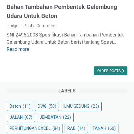
c
o
Bahan Tambahan Pembentuk Gelembung
a
n
n
D
Udara Untuk Beton
a
e
sipilgo
Post a Comment
C
n
SNI 2496:2008 Spesifikasi Bahan Tambahan Pembentuk
a
g
Gelembung Udara Untuk Beton berisi tentang Spesi…
m
a
Read more
B
p
n
a
u
B
h
r
e
a
OLDER POSTS
a
n
n
n
d
T
B
a
LABELS
a
e
U
m
t
j
Beton
(11)
DWG
(50)
ILMU GEDUNG
(23)
b
o
i
a
n
S
JALAN
(67)
JEMBATAN
(22)
h
N
i
PERHITUNGAN EXCEL
a
(84)
RAB
(14)
TANAH
(60)
o
l