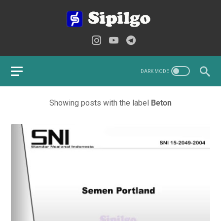
Showing posts with the label
Beton