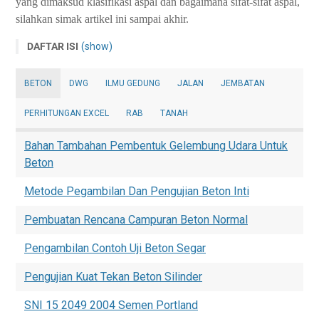
yang dimaksud klasifikasi aspal dan bagaimana sifat-sifat aspal,
silahkan simak artikel ini sampai akhir.
DAFTAR ISI
(show)
Pengujian Aspal
BETON
DWG
ILMU GEDUNG
JALAN
JEMBATAN
Jenis dan Tahapan Pengujian Campuran Aspal
1. Metode sampling (pengambilan contoh)
PERHITUNGAN EXCEL
RAB
TANAH
2. Pengujian Marshall untuk perencanaan campuran
Bahan Tambahan Pembentuk Gelembung Udara Untuk
3. Berat isi benda uji padat
Beton
4. Pengujian stabilitas dan kelelehan (flow)
Metode Pegambilan Dan Pengujian Beton Inti
5. Pengujian volumetrik
Kesimpulan
Pembuatan Rencana Campuran Beton Normal
Pengambilan Contoh Uji Beton Segar
Pengujian Kuat Tekan Beton Silinder
SNI 15 2049 2004 Semen Portland