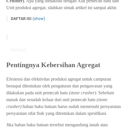
Crusher)
. Apa yang dimaksud dengan Alat pemecah batu dan
Unit produksi agregat, silahkan simak artikel ini sampai akhir.
DAFTAR ISI
(show)
Pentingnya Kebersihan Agregat
Jenis alat pemecah batu
Unit Produksi Agregat
Memuat…
Bagian-Bagian Lain Unit Produksi Agregat
1. Pemasok (feeder)
Pentingnya Kebersihan Agregat
2. Penyalur (conveyor)
3. Saringan atau ayakan (screen)
Efesiensi dan efektivitas produksi agregat untuk campuran
4. Bin penampung
beraspal ditentukan oleh pengaturan dan pengawasan yang
dilakukan pada unit pemecah batu
(stone crusher)
. Sebelum
Pemilihan Peralatan Pemecah Batu
masuk dan sesudah keluar dari unit pemecah batu
(stone
Penimbunan Agregat (stock pile)
crusher)
bahan baku batuan harus sudah memenuhi persyaratan
Kesimpulan
persyaratan sifat fisik yang ditentukan dalam spesifikasi.
Jika bahan baku batuan tersebut mengandung tanah atau