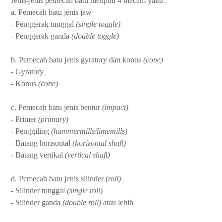
Jenis-jenis pemecah batu meliputi 4 macam yaitu :
a. Pemecah batu jenis jaw
- Penggerak tunggal
(single toggle)
- Penggerak ganda
(double toggle)
b. Pemecah batu jenis gyratory dan konus
(cone)
- Gyratory
- Konus
(cone)
c. Pemecah batu jenis bentur
(impact)
- Primer
(primary)
- Penggiling
(hammermills/limemills)
- Batang horisontal
(horizontal shaft)
- Batang vertikal
(vertical shaft)
d. Pemecah batu jenis silinder
(roll)
- Silinder tunggal
(single roll)
- Silinder ganda
(double roll)
atau lebih