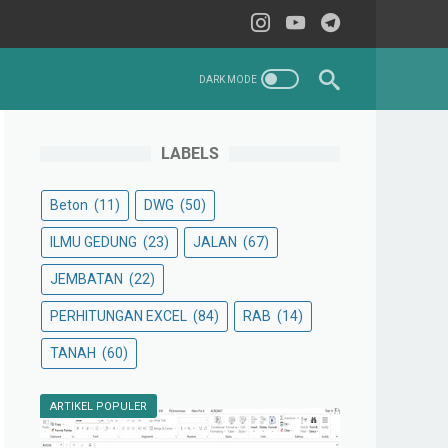
LABELS
Beton
(11)
DWG
(50)
ILMU GEDUNG
(23)
JALAN
(67)
JEMBATAN
(22)
PERHITUNGAN EXCEL
(84)
RAB
(14)
TANAH
(60)
ARTIKEL POPULER