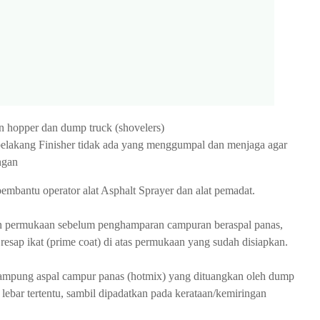
an hopper dan dump truck (shovelers)
i belakang Finisher tidak ada yang menggumpal dan menjaga agar
ngan
embantu operator alat Asphalt Sprayer dan alat pemadat.
an permukaan sebelum penghamparan campuran beraspal panas,
s resap ikat (prime coat) di atas permukaan yang sudah disiapkan.
nampung aspal campur panas (hotmix) yang dituangkan oleh dump
lebar tertentu, sambil dipadatkan pada kerataan/kemiringan