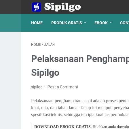
HOME
PRODUK GRATIS
EBOOK
CON
HOME
/
JALAN
Pelaksanaan Penghampa
Sipilgo
sipilgo
Post a Comment
Pelaksanaan penghamparan aspal adalah proses pent
kuat, rata, dan tahan lama. Tahap ini meliputi penye
spesifikasi teknis, sehingga tercipta kualitas permuk
DOWNLOAD EBOOK GRATIS.
Silahkan anda downloa