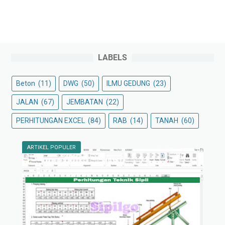
LABELS
Beton
(11)
DWG
(50)
ILMU GEDUNG
(23)
JALAN
(67)
JEMBATAN
(22)
PERHITUNGAN EXCEL
(84)
RAB
(14)
TANAH
(60)
ARTIKEL POPULER