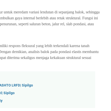
r untuk meredam variasi lendutan di sepanjang balok, sehingga
ulkan gaya internal berlebih atau retak struktural. Fungsi ini
enurunan, seperti saluran beton, jalur rel, slab pondasi, atau
iki respons fleksural yang lebih terkendali karena tanah
Dengan demikian, analisis balok pada pondasi elastis membantu
pat diterima sekaligus menjaga kekakuan struktural sesuai
ASHTO LRFD| Sipilgo
| Sipilgo
ty