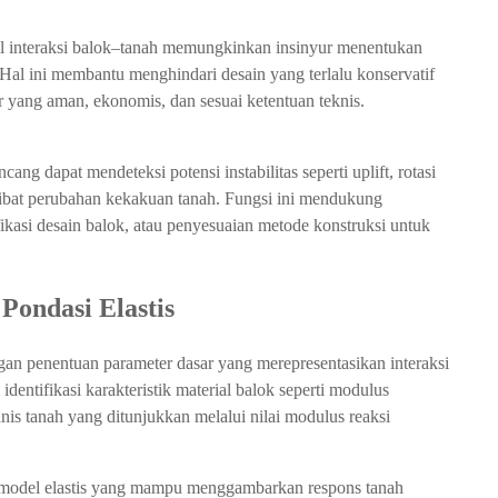
l interaksi balok–tanah memungkinkan insinyur menentukan
 Hal ini membantu menghindari desain yang terlalu konservatif
 yang aman, ekonomis, dan sesuai ketentuan teknis.
ng dapat mendeteksi potensi instabilitas seperti uplift, rotasi
kibat perubahan kekakuan tanah. Fungsi ini mendukung
kasi desain balok, atau penyesuaian metode konstruksi untuk
 Pondasi Elastis
ngan penentuan parameter dasar yang merepresentasikan interaksi
identifikasi karakteristik material balok seperti modulus
anis tanah yang ditunjukkan melalui nilai modulus reaksi
n model elastis yang mampu menggambarkan respons tanah