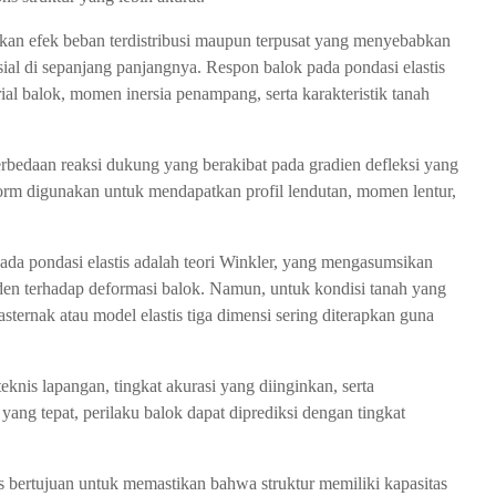
an efek beban terdistribusi maupun terpusat yang menyebabkan
sial di sepanjang panjangnya. Respon balok pada pondasi elastis
rial balok, momen inersia penampang, serta karakteristik tanah
bedaan reaksi dukung yang berakibat pada gradien defleksi yang
form digunakan untuk mendapatkan profil lendutan, momen lentur,
da pondasi elastis adalah teori Winkler, yang mengasumsikan
nden terhadap deformasi balok. Namun, untuk kondisi tanah yang
asternak atau model elastis tiga dimensi sering diterapkan guna
.
knis lapangan, tingkat akurasi yang diinginkan, serta
yang tepat, perilaku balok dapat diprediksi dengan tingkat
is bertujuan untuk memastikan bahwa struktur memiliki kapasitas