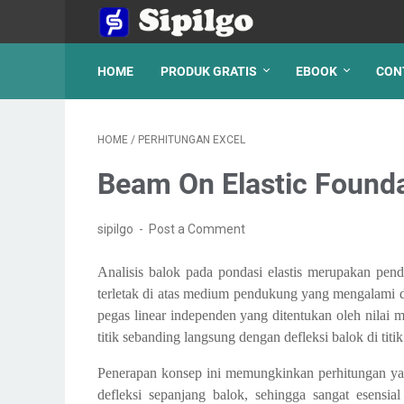
HOME
PRODUK GRATIS
EBOOK
CON
HOME
/
PERHITUNGAN EXCEL
Beam On Elastic Foundat
sipilgo
Post a Comment
Analisis balok pada pondasi elastis merupakan pe
terletak di atas medium pendukung yang mengalami d
pegas linear independen yang ditentukan oleh nilai m
titik sebanding langsung dengan defleksi balok di titik
Penerapan konsep ini memungkinkan perhitungan yang
defleksi sepanjang balok, sehingga sangat esensia