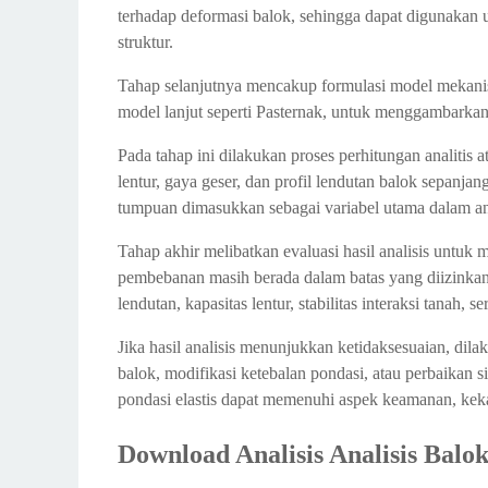
terhadap deformasi balok, sehingga dapat digunakan u
struktur.
Tahap selanjutnya mencakup formulasi model mekanis 
model lanjut seperti Pasternak, untuk menggambarkan p
Pada tahap ini dilakukan proses perhitungan analitis
lentur, gaya geser, dan profil lendutan balok sepanjan
tumpuan dimasukkan sebagai variabel utama dalam ana
Tahap akhir melibatkan evaluasi hasil analisis untuk
pembebanan masih berada dalam batas yang diizinkan 
lendutan, kapasitas lentur, stabilitas interaksi tanah, 
Jika hasil analisis menunjukkan ketidaksesuaian, dil
balok, modifikasi ketebalan pondasi, atau perbaikan s
pondasi elastis dapat memenuhi aspek keamanan, keka
Download Analisis Analisis Balo