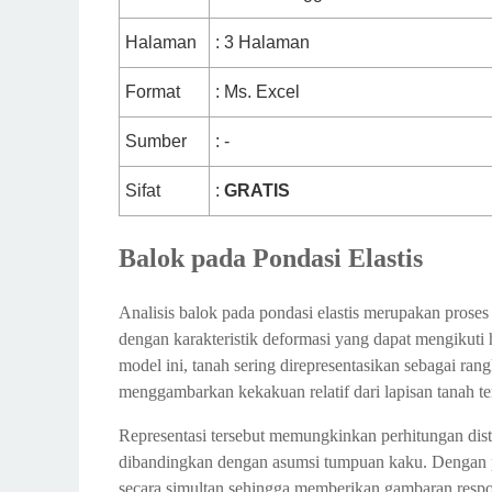
Halaman
: 3 Halaman
Format
: Ms. Excel
Sumber
: -
Sifat
:
GRATIS
Balok pada Pondasi Elastis
Analisis balok pada pondasi elastis merupakan proses
dengan karakteristik deformasi yang dapat mengikut
model ini, tanah sering direpresentasikan sebagai ra
menggambarkan kekakuan relatif dari lapisan tanah t
Representasi tersebut memungkinkan perhitungan distri
dibandingkan dengan asumsi tumpuan kaku. Dengan pend
secara simultan sehingga memberikan gambaran respon