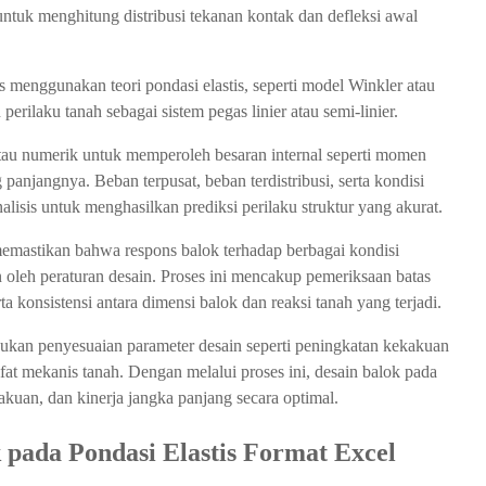
ntuk menghitung distribusi tekanan kontak dan defleksi awal
menggunakan teori pondasi elastis, seperti model Winkler atau
erilaku tanah sebagai sistem pegas linier atau semi-linier.
 atau numerik untuk memperoleh besaran internal seperti momen
g panjangnya. Beban terpusat, beban terdistribusi, serta kondisi
lisis untuk menghasilkan prediksi perilaku struktur yang akurat.
 memastikan bahwa respons balok terhadap berbagai kondisi
oleh peraturan desain. Proses ini mencakup pemeriksaan batas
serta konsistensi antara dimensi balok dan reaksi tanah yang terjadi.
akukan penyesuaian parameter desain seperti peningkatan kekakuan
ifat mekanis tanah. Dengan melalui proses ini, desain balok pada
kuan, dan kinerja jangka panjang secara optimal.
k pada Pondasi Elastis Format Excel