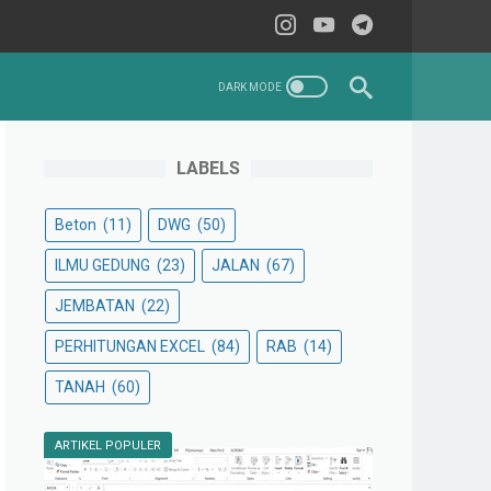
LABELS
Beton
(11)
DWG
(50)
ILMU GEDUNG
(23)
JALAN
(67)
JEMBATAN
(22)
PERHITUNGAN EXCEL
(84)
RAB
(14)
TANAH
(60)
ARTIKEL POPULER