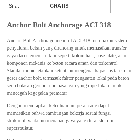
Sifat
:
GRATIS
Anchor Bolt Anchorage ACI 318
Anchor Bolt Anchorage menurut ACI 318 merupakan sistem
penyaluran beban yang dirancang untuk memastikan transfer
gaya dari elemen struktur seperti kolom baja, base plate, atau
komponen mekanis ke beton secara aman dan terkontrol.
Standar ini menetapkan ketentuan mengenai kapasitas tarik dan
geser anchor bolt, termasuk faktor penguatan lokal pada beton
serta batasan geometri pemasangan yang diperlukan untuk
mencegah kegagalan prematur.
Dengan menerapkan ketentuan ini, perancang dapat
memastikan bahwa sambungan bekerja sesuai fungsi
strukturalnya dalam menahan gaya yang ditransfer dari
superstruktur.