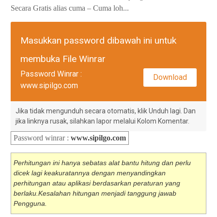
Secara Gratis alias cuma – Cuma loh...
Masukkan password dibawah ini untuk
membuka File Winrar
Password Winrar :
Download
www.sipilgo.com
Jika tidak mengunduh secara otomatis, klik Unduh lagi. Dan
jika linknya rusak, silahkan lapor melalui Kolom Komentar.
Password winrar
:
www.sipilgo.com
Perhitungan ini hanya sebatas alat bantu hitung dan perlu
dicek lagi keakuratannya dengan menyandingkan
perhitungan atau aplikasi berdasarkan peraturan yang
berlaku.Kesalahan hitungan menjadi tanggung jawab
Pengguna.