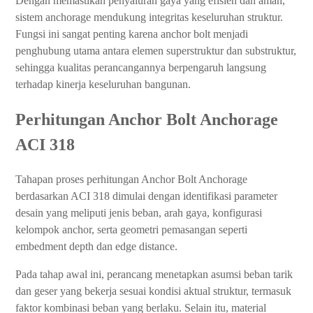
Dengan memastikan penyaluran gaya yang efisien dan aman,
sistem anchorage mendukung integritas keseluruhan struktur.
Fungsi ini sangat penting karena anchor bolt menjadi
penghubung utama antara elemen superstruktur dan substruktur,
sehingga kualitas perancangannya berpengaruh langsung
terhadap kinerja keseluruhan bangunan.
Perhitungan Anchor Bolt Anchorage
ACI 318
Tahapan proses perhitungan Anchor Bolt Anchorage
berdasarkan ACI 318 dimulai dengan identifikasi parameter
desain yang meliputi jenis beban, arah gaya, konfigurasi
kelompok anchor, serta geometri pemasangan seperti
embedment depth dan edge distance.
Pada tahap awal ini, perancang menetapkan asumsi beban tarik
dan geser yang bekerja sesuai kondisi aktual struktur, termasuk
faktor kombinasi beban yang berlaku. Selain itu, material