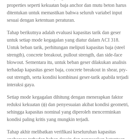
properties seperti kekuatan baja anchor dan mutu beton harus
ditentukan untuk memastikan bahwa seluruh variabel input
sesuai dengan ketentuan peraturan.
Tahap berikutnya adalah evaluasi kapasitas tarik dan geser
untuk setiap mode kegagalan yang diatur dalam ACI 318.
Untuk beban tarik, perhitungan meliputi kapasitas baja (steel
strength), concrete breakout, pullout strength, dan side-face
blowout. Sementara itu, untuk beban geser dilakukan analisis
terhadap kapasitas geser baja, concrete breakout in shear, pry-
out strength, serta kondisi kombinasi geser-tarik apabila terjadi
interaksi gaya.
Setiap mode kegagalan dihitung dengan menerapkan faktor
reduksi kekuatan (ϕ) dan penyesuaian akibat kondisi geometri,
sehingga kapasitas nominal yang diperoleh mencerminkan
kondisi paling kritis yang mungkin terjadi.
Tahap akhir melibatkan verifikasi keseluruhan kapasitas