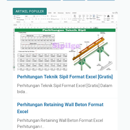
ARTIKEL POPULER
Perhitungan Teknik Sipil Format Excel [Gratis]
Perhitungan Teknik Sipil Format Excel [Gratis] Dalam
bida…
Perhitungan Retaining Wall Beton Format
Excel
Perhitungan Retaining Wall Beton Format Excel
Perhitungan r…