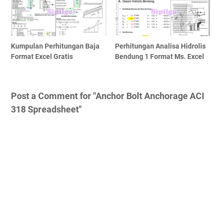
Kumpulan Perhitungan Baja
Perhitungan Analisa Hidrolis
Format Excel Gratis
Bendung 1 Format Ms. Excel
Post a Comment for "Anchor Bolt Anchorage ACI
318 Spreadsheet"