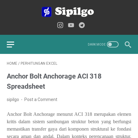
HOME
/
PERHITUNGAN EXCEL
Anchor Bolt Anchorage ACI 318
Spreadsheet
sipilgo
Post a Comment
Anchor Bolt Anchorage menurut ACI 318 merupakan elemen
kritis dalam sistem sambungan struktur beton yang berfungsi
memastikan transfer gaya dari komponen struktural ke fondasi
secara aman dan andal. Dalam konteks perencanaan struktur,