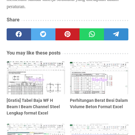
peraturan.
Share
You may like these posts
[Gratis] Tabel Baja WF H
Perhitungan Berat Besi Dalam
Beam I Beam Channel Steel
Volume Beton Format Excel
Lengkap format Excel