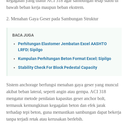
kegagalan yang diatur ACI 318 agar sambungan tetap stabil di
bawah beban kerja maupun beban ekstrem.
2. Menahan Gaya Geser pada Sambungan Struktur
BACA JUGA
Perhitungan Elastomer Jembatan Excel AASHTO
LRFD| Sipilgo
Kumpulan Perhitungan Beton Format Excel| Sipilgo
Stability Check For Block Pedestal Capacity
Sistem anchorage berfungsi menahan gaya geser yang muncul
akibat beban lateral, seperti angin atau gempa. ACI 318
mengatur metode penilaian kapasitas geser anchor bolt,
termasuk kemungkinan kegagalan beton dan efek jarak
terhadap tepi beton, guna memastikan sambungan dapat bekerja
tanpa terjadi retak atau kerusakan berlebih.