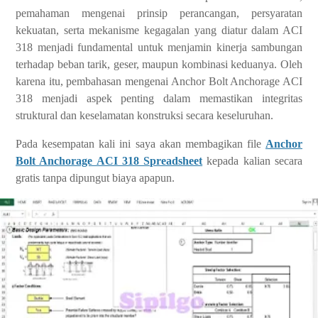
pemahaman mengenai prinsip perancangan, persyaratan
kekuatan, serta mekanisme kegagalan yang diatur dalam ACI
318 menjadi fundamental untuk menjamin kinerja sambungan
terhadap beban tarik, geser, maupun kombinasi keduanya. Oleh
karena itu, pembahasan mengenai Anchor Bolt Anchorage ACI
318 menjadi aspek penting dalam memastikan integritas
struktural dan keselamatan konstruksi secara keseluruhan.
Pada kesempatan kali ini saya akan membagikan file
Anchor
Bolt Anchorage ACI 318 Spreadsheet
kepada kalian secara
gratis tanpa dipungut biaya apapun.