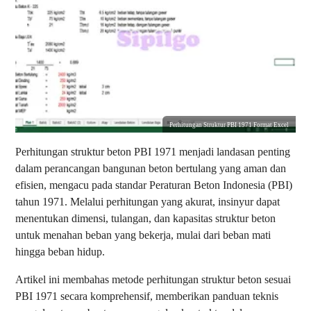
Perhitungan Struktur PBI 1971 Format Excel
Perhitungan struktur beton PBI 1971 menjadi landasan penting
dalam perancangan bangunan beton bertulang yang aman dan
efisien, mengacu pada standar Peraturan Beton Indonesia (PBI)
tahun 1971. Melalui perhitungan yang akurat, insinyur dapat
menentukan dimensi, tulangan, dan kapasitas struktur beton
untuk menahan beban yang bekerja, mulai dari beban mati
hingga beban hidup.
Artikel ini membahas metode perhitungan struktur beton sesuai
PBI 1971 secara komprehensif, memberikan panduan teknis