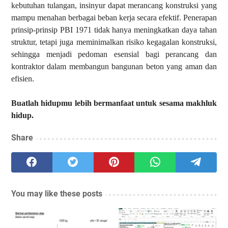
kebutuhan tulangan, insinyur dapat merancang konstruksi yang
mampu menahan berbagai beban kerja secara efektif. Penerapan
prinsip-prinsip PBI 1971 tidak hanya meningkatkan daya tahan
struktur, tetapi juga meminimalkan risiko kegagalan konstruksi,
sehingga menjadi pedoman esensial bagi perancang dan
kontraktor dalam membangun bangunan beton yang aman dan
efisien.
Buatlah hidupmu lebih bermanfaat untuk sesama makhluk
hidup.
Share
You may like these posts