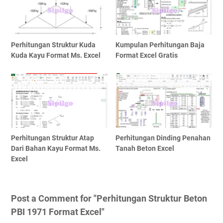
Perhitungan Struktur Kuda
Kumpulan Perhitungan Baja
Kuda Kayu Format Ms. Excel
Format Excel Gratis
Perhitungan Struktur Atap
Perhitungan Dinding Penahan
Dari Bahan Kayu Format Ms.
Tanah Beton Excel
Excel
Post a Comment for "Perhitungan Struktur Beton
PBI 1971 Format Excel"