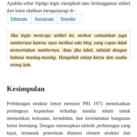
Apabila sobat
Sipilgo
ingin mengikuti atau berlangganan artikel
dari kami silahkan mengunjungi di :
Telegram
Instagram
Youtube
Jika ingin mencopy artikel ini, mohon cantumkan juga
sumbernya karena saya melihat ada blog yang copas tidak
menyertakan sumbernya. Atau jika tidak, tulislah dengan
bahasa masing-masing. Hargailah setiap karya dan usaha
orang lain.
Kesimpulan
Perhitungan struktur beton menurut PBI 1971 menekankan
pentingnya kepatuhan terhadap standar teknis untuk
memastikan kekuatan, kestabilan, dan keselamatan bangunan
beton bertulang. Dengan menerapkan metode perhitungan yang
tepat, termasuk penentuan dimensi elemen struktur dan