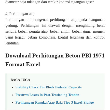
diameter baja tulangan dan terakir kontrol tegangan geser.
4. Perhitungan atap
Perhitungan ini mengenai perhitungan atap pada bangunan
gedung
. Perhitungan ini diawali dengan menghitung berat
sendiri, beban penutu atap, beban angin, beban guna, momen
yang terjadi, beban kombinasi, kontril tegangan dan kontrol
lendutan.
Download Perhitungan Beton PBI 1971
Format Excel
BACA JUGA
Stability Check For Block Pedestal Capacity
Prestress Losses In Post-Tensioning Tendon
Perhitungan Rangka Atap Baja Tipe 3 Excel| Sipilgo