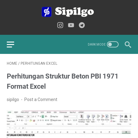
HOME
/
PERHITUNGAN EXCEL
Perhitungan Struktur Beton PBI 1971
Format Excel
sipilgo
Post a Comment