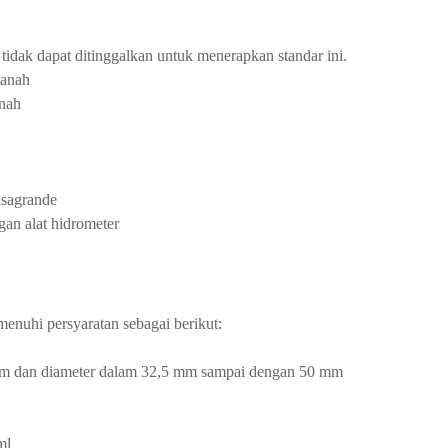
tidak dapat ditinggalkan untuk menerapkan standar ini.
tanah
anah
asagrande
gan alat hidrometer
menuhi persyaratan sebagai berikut:
 mm dan diameter dalam 32,5 mm sampai dengan 50 mm
ml