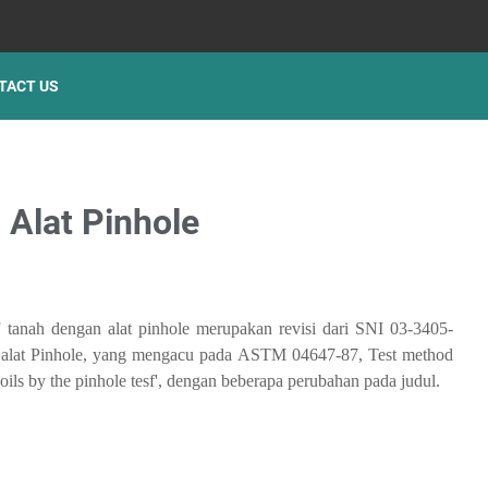
TACT US
h Alat Pinhole
if tanah dengan alat pinhole merupakan revisi dari SNI 03-3405-
an alat Pinhole, yang mengacu pada ASTM 04647-87, Test method
y soils by the pinhole tesf', dengan beberapa perubahan pada judul.