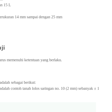
an 15 L
 berukuran 14 mm sampai dengan 25 mm
uji
harus memenuhi ketentuan yang berlaku.
adalah sebagai berikut:
adalah contoh tanah lolos saringan no. 10 (2 mm) sebanyak ± 1