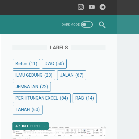
LABELS
Beton
(11)
DWG
(50)
ILMU GEDUNG
(23)
JALAN
(67)
JEMBATAN
(22)
PERHITUNGAN EXCEL
(84)
RAB
(14)
TANAH
(60)
ARTIKEL POPULER