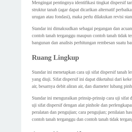
Mengingat pentingnya identifikasi tingkat dispersif 
3. Pengujian pada beda tinggi air 380 mm
struktur tanah (agar dapat dicarikan alternatif perb
4. Pengujian pada beda tinggi air 1020 mm
urugan atau fondasi), maka perlu dilakukan revisi stan
Download SNI 3405:2011 Cara Uji Sifat Dispersi
Standar ini dimaksudkan sebagai pegangan dan acuan da
Kesimpulan
contoh tanah terganggu maupun contoh tanah tidak ter
bangunan dan analisis perhitungan rembesan suatu b
Ruang Lingkup
Standar ini menetapkan cara uji sifat dispersif tanah 
yang diuji. Sifat dispersif ini dapat diketahui dari 
air, besarnya debit aliran air, dan diameter lubang pi
Standar ini menguraikan prinsip-prinsip cara uji sifat 
uji sifat dispersif dengan alat pinhole dan perlengkap
peralatan dan pengujian; cara pengujian; penilaian has
contoh tanah terganggu dan contoh tanah tidak tergan