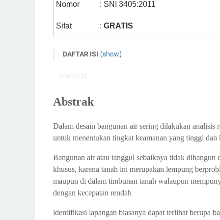
Nomor
: SNI 3405:2011
Sifat
:
GRATIS
DAFTAR ISI
(show)
Abstrak
Memuat…
Ruang Lingkup
Acuan Normatif
Abstrak
Peralatan
Benda uji dan bahan penunjang uji
Dalam desain bangunan air sering dilakukan analisis
untuk menentukan tingkat keamanan yang tinggi dan 
1. Benda uji tanah terganggu
2. Benda uji tanah tidak terganggu
Bangunan air atau tanggul sebaiknya tidak dibangun 
3. Bahan penunjang uji (air)
khusus, karena tanah ini merupakan lempung berprob
maupun di dalam timbunan tanah walaupun mempunyai in
Prosedur pengujian
dengan kecepatan rendah
1. Pengujian pada beda tinggi air 50 mm
2. Pengujian pada beda tinggi air 180 mm
ldentifikasi lapangan biasanya dapat terlihat berupa 