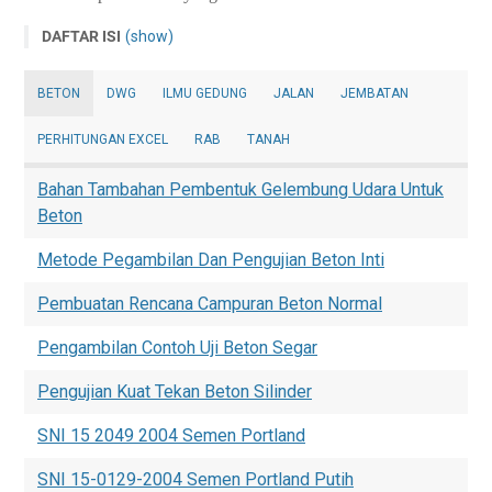
DAFTAR ISI
(show)
Pengertian Rumah Minimalis
BETON
DWG
ILMU GEDUNG
JALAN
JEMBATAN
Keuntungan/ Kelebihan Rumah Minimalis
Kerugian/ Kekurangan Rumah Minimalis
PERHITUNGAN EXCEL
RAB
TANAH
Download Gambar Rumah Minimalis Lengkap Terbaru 1
Lantai Ukuran 12x18 Meter Format Dwg Autocad
Bahan Tambahan Pembentuk Gelembung Udara Untuk
Beton
Download Rencana Anggaran Biaya RAB Rumah Minimalis
1 Lantai Ukuran 12x18 Meter Format Ms. Excel
Metode Pegambilan Dan Pengujian Beton Inti
Kesimpulan
Pembuatan Rencana Campuran Beton Normal
Pengambilan Contoh Uji Beton Segar
Pengujian Kuat Tekan Beton Silinder
SNI 15 2049 2004 Semen Portland
SNI 15-0129-2004 Semen Portland Putih