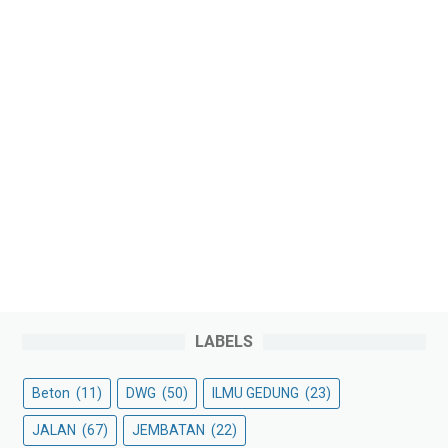
LABELS
Beton
(11)
DWG
(50)
ILMU GEDUNG
(23)
JALAN
(67)
JEMBATAN
(22)