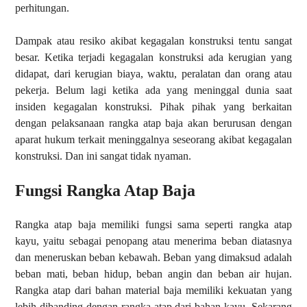
perhitungan.
Dampak atau resiko akibat kegagalan konstruksi tentu sangat
besar. Ketika terjadi kegagalan konstruksi ada kerugian yang
didapat, dari kerugian biaya, waktu, peralatan dan orang atau
pekerja. Belum lagi ketika ada yang meninggal dunia saat
insiden kegagalan konstruksi. Pihak pihak yang berkaitan
dengan pelaksanaan rangka atap baja akan berurusan dengan
aparat hukum terkait meninggalnya seseorang akibat kegagalan
konstruksi. Dan ini sangat tidak nyaman.
Fungsi Rangka Atap Baja
Rangka atap baja memiliki fungsi sama seperti rangka atap
kayu, yaitu sebagai penopang atau menerima beban diatasnya
dan meneruskan beban kebawah. Beban yang dimaksud adalah
beban mati, beban hidup, beban angin dan beban air hujan.
Rangka atap dari bahan material baja memiliki kekuatan yang
lebih dibanding dengan rangka atap dari bahan kayu. Sekarang