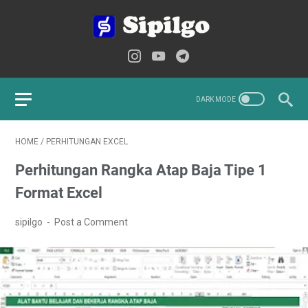
HOME
/
PERHITUNGAN EXCEL
Perhitungan Rangka Atap Baja Tipe 1
Format Excel
sipilgo
Post a Comment