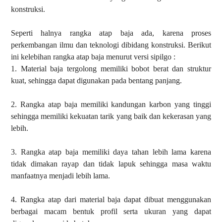
konstruksi.
Seperti halnya rangka atap baja ada, karena proses
perkembangan ilmu dan teknologi dibidang konstruksi. Berikut
ini kelebihan rangka atap baja menurut versi sipilgo :
1. Material baja tergolong memiliki bobot berat dan struktur
kuat, sehingga dapat digunakan pada bentang panjang.
2. Rangka atap baja memiliki kandungan karbon yang tinggi
sehingga memiliki kekuatan tarik yang baik dan kekerasan yang
lebih.
3.
Rangka atap baja
memiliki daya tahan lebih lama karena
tidak dimakan rayap dan tidak lapuk sehingga masa waktu
manfaatnya menjadi lebih lama.
4.
Rangka atap dari material baja
dapat dibuat menggunakan
berbagai macam bentuk profil serta ukuran yang dapat