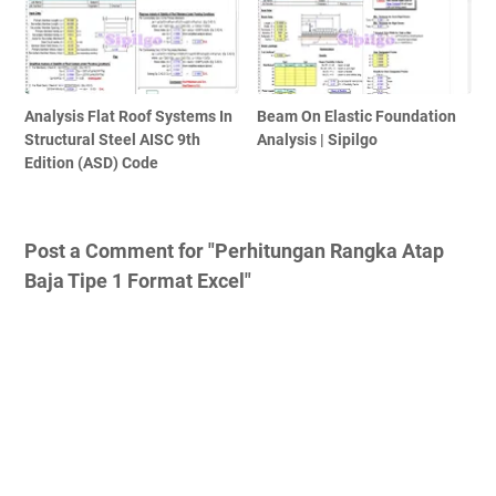
Analysis Flat Roof Systems In
Beam On Elastic Foundation
Structural Steel AISC 9th
Analysis | Sipilgo
Edition (ASD) Code
Post a Comment for "Perhitungan Rangka Atap
Baja Tipe 1 Format Excel"