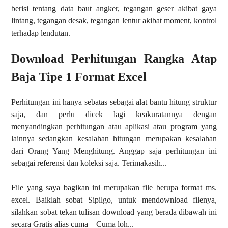
berisi tentang data baut angker, tegangan geser akibat gaya
lintang, tegangan desak, tegangan lentur akibat moment, kontrol
terhadap lendutan.
Download Perhitungan Rangka Atap
Baja Tipe 1 Format Excel
Perhitungan ini hanya sebatas sebagai alat bantu hitung struktur
saja, dan perlu dicek lagi keakuratannya dengan
menyandingkan perhitungan atau aplikasi atau program yang
lainnya sedangkan kesalahan hitungan merupakan kesalahan
dari Orang Yang Menghitung. Anggap saja perhitungan ini
sebagai referensi dan koleksi saja. Terimakasih...
File yang saya bagikan ini merupakan file berupa format ms.
excel. Baiklah sobat
Sipilgo
, untuk mendownload filenya,
silahkan sobat tekan tulisan download yang berada dibawah ini
secara Gratis alias cuma – Cuma loh...