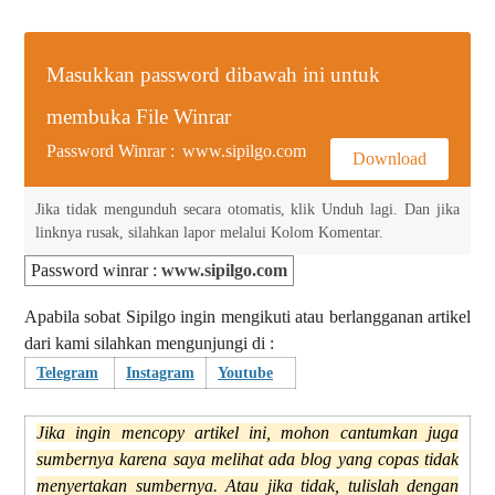
Masukkan password dibawah ini untuk
membuka File Winrar
Password Winrar :
www.sipilgo.com
Download
Jika tidak mengunduh secara otomatis, klik Unduh lagi. Dan jika
linknya rusak, silahkan lapor melalui Kolom Komentar.
Password winrar
:
www.sipilgo.com
Apabila sobat
Sipilgo
ingin mengikuti atau berlangganan artikel
dari kami silahkan mengunjungi di :
Telegram
Instagram
Youtube
Jika ingin mencopy artikel ini, mohon cantumkan juga
sumbernya karena saya melihat ada blog yang copas tidak
menyertakan sumbernya. Atau jika tidak, tulislah dengan